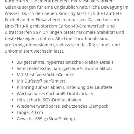
Körperform. Die überarbeiteten, mit Mesh verstärkten
Gelenke sorgen für eine unglaublich natürliche Bewegung im
Wasser. Durch den neuen Kinnring lässt sich die Lauftiefe
flexibel an den Einsatzbereich anpassen. Das verbesserte
Line-Thru-Rig mit starkem Carbon49-Drahtvorfach und
ultrascharfen SGY-Drillingen bietet maximale Stabilität und
beste Hakeigenschaften. Alle Line-Thru-Kanäle sind
großzügig dimensioniert, sodass sich das Rig schnell und
unkompliziert wechseln lässt.
3D-gescannte, hyperrealistische Forellen-Details
Sehr realistische, naturgetreue Schwimmaktion
Mit Mesh verstärkte Gelenke
Mit Duftstoff parfümiert
Kinnring zur variablen Einstellung der Lauftiefe
Wechselbares Carbon49-Drahtvorfach
Ultrascharfe SGY-Dreifachhaken
Wiederverwendbares, schützendes Clampack
Länge: 40 cm
Gewicht: 685 g (Slow Sinking)