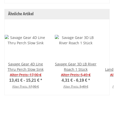
Ähnliche Artikel
Savage Gear 4D Line
Savage Gear 3D LB River
Thru Perch Slow Sink
Roach 1 Stück
Land
Alter Preis: 17,90 €
Alter Preis: 5,49 €
Al
G
13,41 € -
15,21 €
*
4,31 € -
6,19 €
*
Alter Preis:
17,90 €
Alter Preis:
5,49 €
A