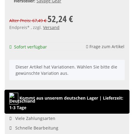
Hersteller:
Savage Gear
52,24 €
Alter Preis: 67,49 €
Endpreis* , zzgl.
Versand
Frage zum Artikel
Sofort verfügbar
x
Dieser Artikel hat Variationen. Wählen Sie bitte die
gewünschte Variation aus.
Kommt aus unserem deutschen Lager
|
Lieferzeit:
1-3 Tage
Viele Zahlungsarten
Schnelle Bearbeitung