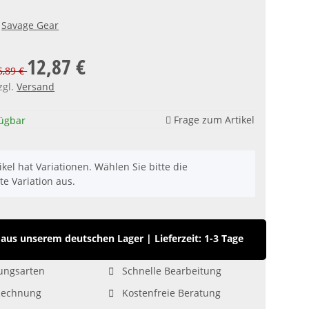
Savage Gear
12,87 €
15,89 €
zgl.
Versand
Frage zum Artikel
fügbar
ikel hat Variationen. Wählen Sie bitte die
e Variation aus.
aus unserem deutschen Lager
|
Lieferzeit: 1-3 Tage
ungsarten
Schnelle Bearbeitung
Rechnung
Kostenfreie Beratung