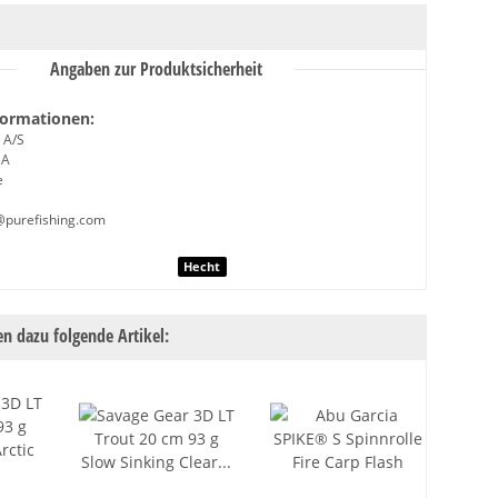
Angaben zur Produktsicherheit
formationen:
 A/S
3A
e
@purefishing.com
nschaft
Hecht
n dazu folgende Artikel: