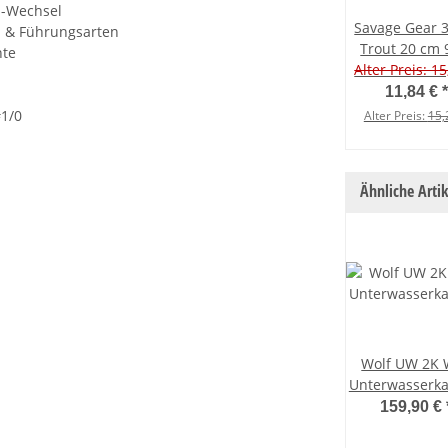
l-Wechsel
Savage Gear 
n & Führungsarten
Trout 20 cm 
hte
Slow Sinking A
Alter Preis: 15
Char
11,84 €
*
#1/0
Alter Preis:
15,
Ähnliche Artik
Wolf UW 2K 
Unterwasserk
159,90 €