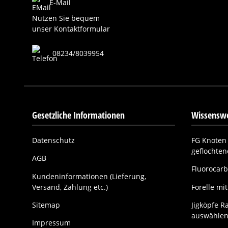
E-Mail
Nutzen Sie bequem
unser Kontaktformular
08234/8039954
Gesetzliche Informationen
Wissenswe
Datenschutz
FG Knoten 
geflochte
AGB
Fluorocarb
Kundeninformationen (Lieferung,
Versand, Zahlung etc.)
Forelle m
Sitemap
Jigköpfe Ra
auswählen
Impressum