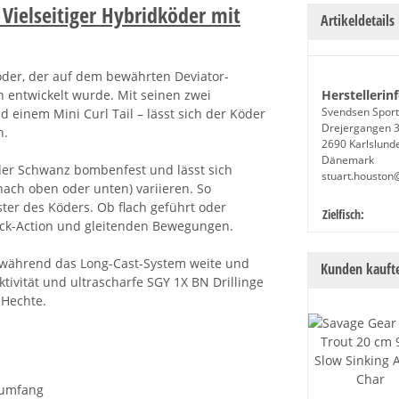
 Vielseitiger Hybridköder mit
Artikeldetails
köder, der auf dem bewährten Deviator-
n entwickelt wurde. Mit seinen zwei
Herstellerin
Svendsen Sport
einem Mini Curl Tail – lässt sich der Köder
Drejergangen 
n.
2690 Karlslund
Dänemark
 der Schwanz bombenfest und lässt sich
stuart.houston
nach oben oder unten) variieren. So
ter des Köders. Ob flach geführt oder
Produkteige
Wert
Zielfisch:
 Kick-Action und gleitenden Bewegungen.
, während das Long-Cast-System weite und
Kunden kaufte
tivität und ultrascharfe SGY 1X BN Drillinge
 Hechte.
erumfang