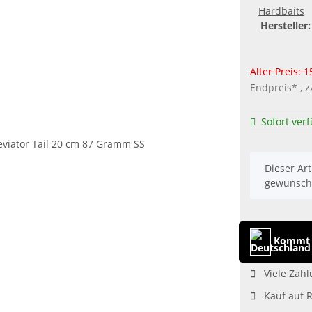
Hardbaits
Hersteller:
Alter Preis: 
Endpreis* , z
Sofort ver
x
Dieser Art
gewünscht
Kommt 
Viele Zahl
Kauf auf 