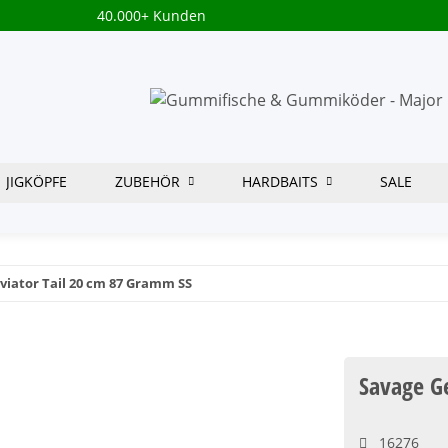
40.000+ Kunden
JIGKÖPFE
ZUBEHÖR
HARDBAITS
SALE
viator Tail 20 cm 87 Gramm SS
Savage G
16276