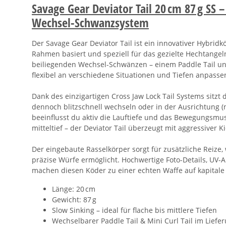
Savage Gear Deviator Tail 20 cm 87 g SS –
Wechsel-Schwanzsystem
Der Savage Gear Deviator Tail ist ein innovativer Hybrid
Rahmen basiert und speziell für das gezielte Hechtangel
beiliegenden Wechsel-Schwänzen – einem Paddle Tail und 
flexibel an verschiedene Situationen und Tiefen anpasse
Dank des einzigartigen Cross Jaw Lock Tail Systems sitzt
dennoch blitzschnell wechseln oder in der Ausrichtung (
beeinflusst du aktiv die Lauftiefe und das Bewegungsmus
mitteltief – der Deviator Tail überzeugt mit aggressiver
Der eingebaute Rasselkörper sorgt für zusätzliche Reize
präzise Würfe ermöglicht. Hochwertige Foto-Details, UV-Ak
machen diesen Köder zu einer echten Waffe auf kapitale
Länge: 20 cm
Gewicht: 87 g
Slow Sinking – ideal für flache bis mittlere Tiefen
Wechselbarer Paddle Tail & Mini Curl Tail im Lief