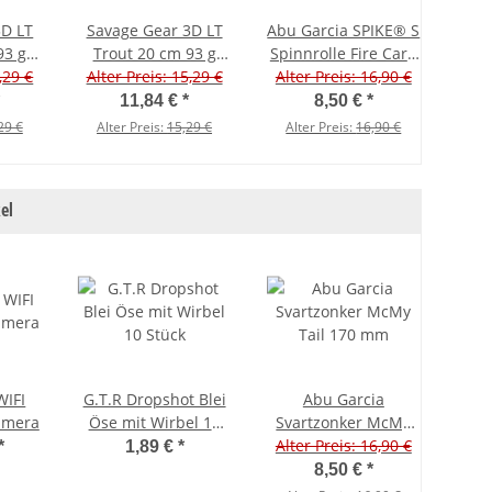
3D LT
Savage Gear 3D LT
Abu Garcia SPIKE® S
Na
93 g
Trout 20 cm 93 g
Spinnrolle Fire Carp
rctic
,29 €
Alter Preis: 15,29 €
Slow Sinking Clear
Alter Preis: 16,90 €
Flash
Alt
Lemom Trout
11,84 €
*
8,50 €
*
29 €
Alter Preis:
15,29 €
Alter Preis:
16,90 €
Al
el
WIFI
G.T.R Dropshot Blei
Abu Garcia
amera
Öse mit Wirbel 10
Svartzonker McMy
Stück
Alter Preis: 16,90 €
Tail 170 mm
*
1,89 €
*
8,50 €
*