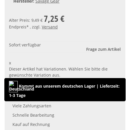
Hersteller:
Savage Gear
7,25 €
Alter Preis: 9,49 €
Endpreis* , zzgl.
Versand
Sofort verfügbar
Frage zum Artikel
x
Dieser Artikel hat Variationen. Wählen Sie bitte die
gewünschte Variation aus.
Kommt aus unserem deutschen Lager
|
Lieferzeit:
1-3 Tage
Viele Zahlungsarten
Schnelle Bearbeitung
Kauf auf Rechnung