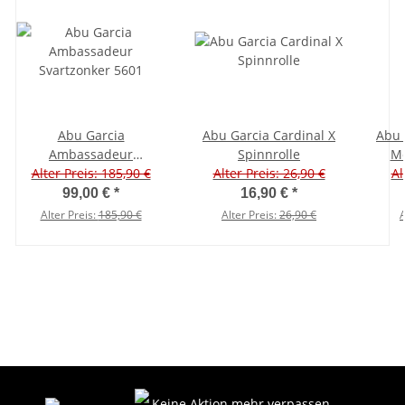
Abu Garcia
Abu Garcia Cardinal X
Abu 
Ambassadeur
Spinnrolle
Mc
Alter Preis: 185,90 €
Svartzonker 5601
Alter Preis: 26,90 €
Al
99,00 €
*
16,90 €
*
Alter Preis:
185,90 €
Alter Preis:
26,90 €
A
Keine Aktion mehr verpassen