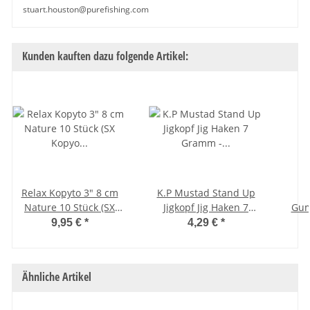
stuart.houston@purefishing.com
Kunden kauften dazu folgende Artikel:
Relax Kopyto 3" 8 cm
K.P Mustad Stand Up
Nature 10 Stück (SX
Jigkopf Jig Haken 7
Gum
Kopyo Nature 3" ca. 8,0
Gramm - Hakengröße 1 -
9,95 €
*
4,29 €
*
cm) 025B goldperl /
3 Stück
Barsch
Ähnliche Artikel