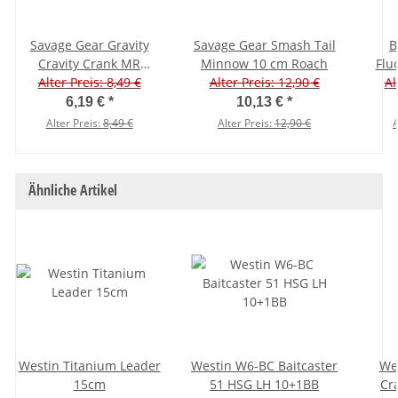
Savage Gear Gravity
Savage Gear Smash Tail
B
Cravity Crank MR
Minnow 10 cm Roach
Flu
Crankbait 7,3 cm Roach
Alter Preis: 8,49 €
Alter Preis: 12,90 €
Se
Al
6,19 €
*
10,13 €
*
Alter Preis:
8,49 €
Alter Preis:
12,90 €
A
Ähnliche Artikel
Westin Titanium Leader
Westin W6-BC Baitcaster
We
15cm
51 HSG LH 10+1BB
Cr