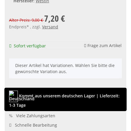
Hersteller:
Westin
7,20 €
Alter Preis: 9,00 €
Endpreis* , zzgl.
Versand
Frage zum Artikel
Sofort verfügbar
x
Dieser Artikel hat Variationen. Wählen Sie bitte die
gewünschte Variation aus.
Kommt aus unserem deutschen Lager
|
Lieferzeit:
1-3 Tage
Viele Zahlungsarten
Schnelle Bearbeitung