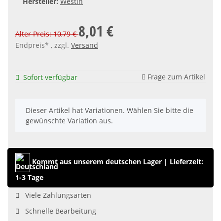
Hersteller:
Westin
8,01 €
Alter Preis: 10,79 €
Endpreis* , zzgl.
Versand
Frage zum Artikel
Sofort verfügbar
x
Dieser Artikel hat Variationen. Wählen Sie bitte die
gewünschte Variation aus.
Kommt aus unserem deutschen Lager
|
Lieferzeit:
1-3 Tage
Viele Zahlungsarten
Schnelle Bearbeitung