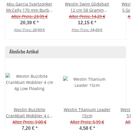
Abu Garcia Svartzonker
Westin Swim Glidebait
West
McCelly 170 mm Burbot
12 cm 58 Gramm
5 Gr
Alter Preis: 23,99 €
Motoroil
Alter Preis: 14,29 €
Sinking Rudd
A
20,39 €
*
12,15 €
*
Alter Preis:
23,99 €
Alter Preis:
14,29 €
Ähnliche Artikel
Westin Buzzbite
Westin Titanium Leader
Westi
Crankbait Wobbler 4 cm
15cm
5
Alter Preis: 9,00 €
4g Low Floating
Alter Preis: 5,99 €
Alt
7,20 €
*
4,58 €
*