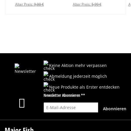
Alter Preis:
9,00 €
Alter Preis:
5,99 €
A
Keine Aktion mehr verpassen
Abmeldung jederzeit möglich
Neue Produkte als Erster entdecken
Newsletter Abonnieren **
E-Mail-Adresse
Abonnieren
Major Fish