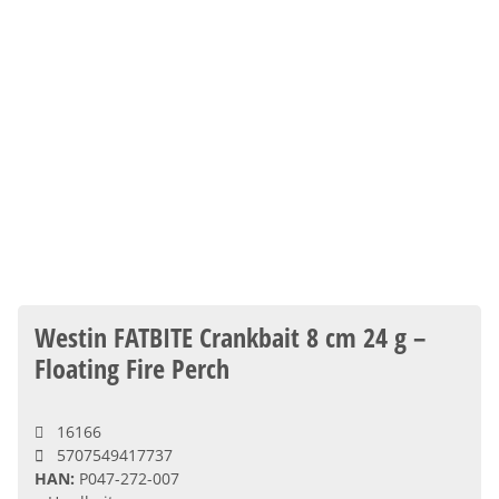
Westin FATBITE Crankbait 8 cm 24 g –
Floating Fire Perch
16166
5707549417737
HAN:
P047-272-007