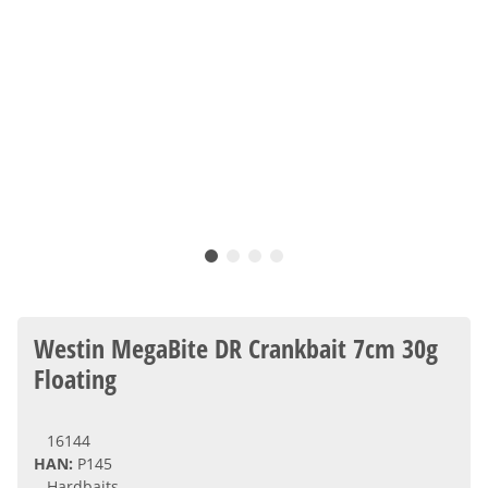
Westin MegaBite DR Crankbait 7cm 30g
Floating
16144
HAN:
P145
Hardbaits