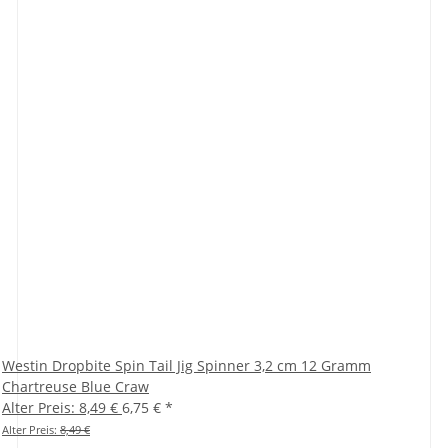
Westin Dropbite Spin Tail Jig Spinner 3,2 cm 12 Gramm
Chartreuse Blue Craw
Alter Preis: 8,49 €
6,75 €
*
Alter Preis:
8,49 €