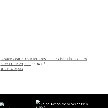
Savage Gear 3D Sucker Crosstail 9" Cisco Flash Yellow
Alter Preis: 29,99 €
22,94 €
*
Alter Preis:
29,99 €
Keine Aktion mehr verpassen