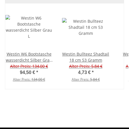
Westin W6 Bootstasche
Westin Bullteez Shadtail
Wes
wasserdicht Silber Grau
18 cm 53 Gramm
Alter Preis: 134,00 €
L
Alter Preis: 5,84 €
A
94,50 €
*
4,73 €
*
Alter Preis:
134,00 €
Alter Preis:
5,84 €