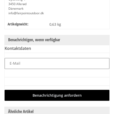
3450 Allerød
Dänemark
info@fairpointoutdoor.dk
Artikelgewicht:
Produkteigenschaft
Wert
0,63
kg
Benachrichtigen, wenn verfügbar
Kontaktdaten
E-Mail
Benachrichtigung anfordern
Ähnliche Artikel