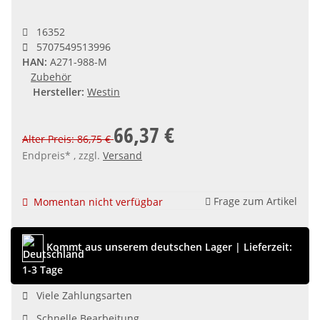
16352
5707549513996
HAN:
A271-988-M
Zubehör
Hersteller:
Westin
66,37 €
Alter Preis: 86,75 €
Endpreis* , zzgl.
Versand
Frage zum Artikel
Momentan nicht verfügbar
Kommt aus unserem deutschen Lager
|
Lieferzeit:
1-3 Tage
Viele Zahlungsarten
Schnelle Bearbeitung