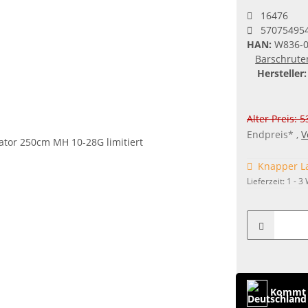
16476
57075495
HAN:
W836-
Barschrute
Hersteller:
Alter Preis: 
Endpreis* ,
V
Knapper L
Lieferzeit:
1 - 3
Kommt 