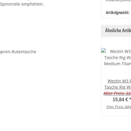
 Spinnrolle empfohlen.
Produkteige
Wert
Artikelgewicht:
Ähnliche Artik
opren-Rutentasche
Westin W3 
Tasche Rig Wa
Alter Preis: 22
Medium Tita
15,84 €
*
Alter Preis:
22,