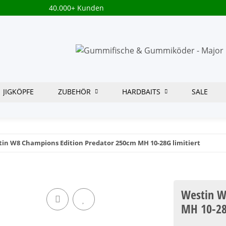
40.000+ Kunden
JIGKÖPFE
ZUBEHÖR
HARDBAITS
SALE
in W8 Champions Edition Predator 250cm MH 10-28G limitiert
Westin W
MH 10-28