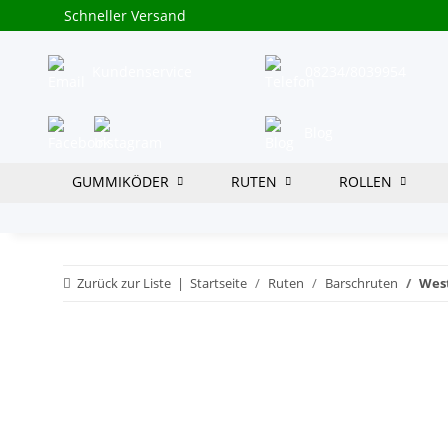
Schneller Versand
Kundenservice
08234/8039954
Blog
GUMMIKÖDER
RUTEN
ROLLEN
Zurück zur Liste
Startseite
Ruten
Barschruten
West