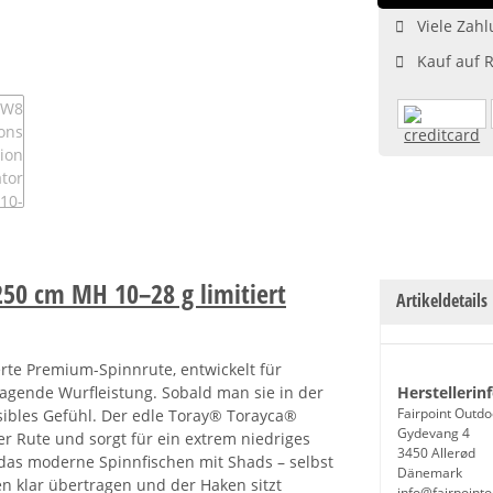
Viele Zahl
Kauf auf 
50 cm MH 10–28 g limitiert
Artikeldetails
erte Premium-Spinnrute, entwickelt für
agende Wurfleistung. Sobald man sie in der
Herstellerin
Fairpoint Outdo
ensibles Gefühl. Der edle Toray® Torayca®
Gydevang 4
r Rute und sorgt für ein extrem niedriges
3450 Allerød
r das moderne Spinnfischen mit Shads – selbst
Dänemark
en klar übertragen und der Haken sitzt
info@fairpoint