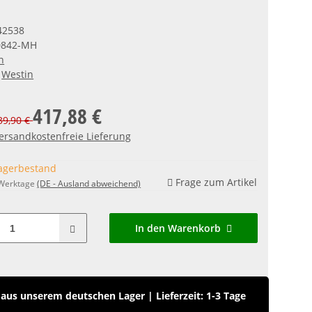
42538
0842-MH
n
Westin
417,88 €
539,90 €
ersandkostenfreie Lieferung
agerbestand
Frage zum Artikel
 Werktage
(DE - Ausland abweichend)
In den Warenkorb
aus unserem deutschen Lager
|
Lieferzeit: 1-3 Tage