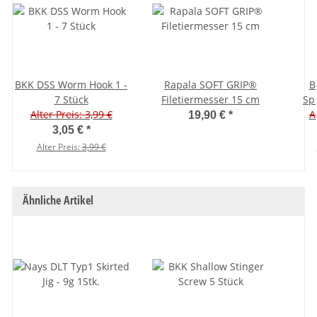
BKK DSS Worm Hook 1 -
Rapala SOFT GRIP®
B
7 Stück
Filetiermesser 15 cm
Sp
Alter Preis: 3,99 €
A
19,90 €
*
3,05 €
*
Alter Preis:
3,99 €
Ähnliche Artikel