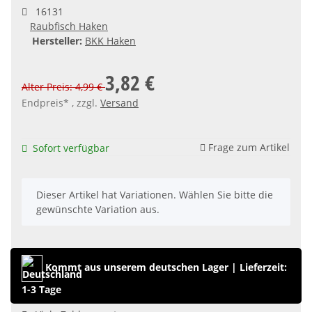
16131
Raubfisch Haken
Hersteller:
BKK Haken
3,82 €
Alter Preis: 4,99 €
Endpreis* , zzgl.
Versand
Frage zum Artikel
Sofort verfügbar
x
Dieser Artikel hat Variationen. Wählen Sie bitte die
gewünschte Variation aus.
Kommt aus unserem deutschen Lager
|
Lieferzeit:
1-3 Tage