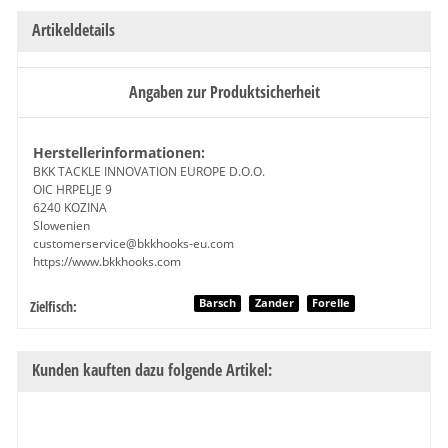
Artikeldetails
Angaben zur Produktsicherheit
Herstellerinformationen:
BKK TACKLE INNOVATION EUROPE D.O.O.
OIC HRPELJE 9
6240 KOZINA
Slowenien
customerservice@bkkhooks-eu.com
https://www.bkkhooks.com
Produkteigenschaft
Wert
Barsch
Zander
Forelle
Zielfisch:
Kunden kauften dazu folgende Artikel: