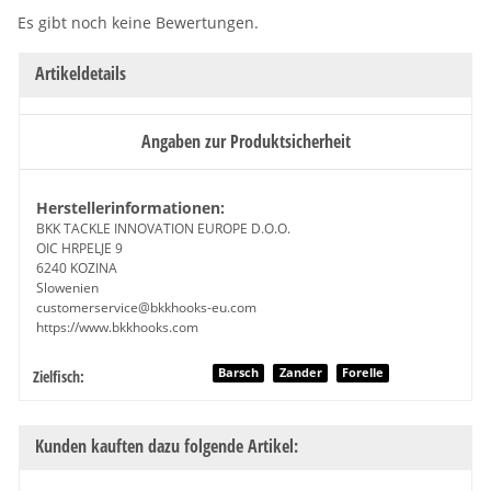
Es gibt noch keine Bewertungen.
Artikeldetails
Angaben zur Produktsicherheit
Herstellerinformationen:
BKK TACKLE INNOVATION EUROPE D.O.O.
OIC HRPELJE 9
6240 KOZINA
Slowenien
customerservice@bkkhooks-eu.com
https://www.bkkhooks.com
Produkteigenschaft
Wert
Barsch
Zander
Forelle
Zielfisch:
Kunden kauften dazu folgende Artikel: