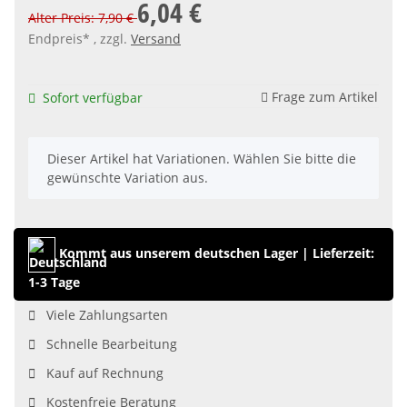
6,04 €
Alter Preis: 7,90 €
Endpreis* , zzgl.
Versand
Frage zum Artikel
Sofort verfügbar
x
Dieser Artikel hat Variationen. Wählen Sie bitte die
gewünschte Variation aus.
Kommt aus unserem deutschen Lager
|
Lieferzeit:
1-3 Tage
Viele Zahlungsarten
Schnelle Bearbeitung
Kauf auf Rechnung
Kostenfreie Beratung