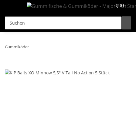
0,00 €
Gummiköder