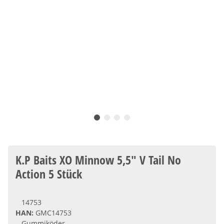
K.P Baits XO Minnow 5,5" V Tail No
Action 5 Stück
14753
HAN:
GMC14753
Gummiköder