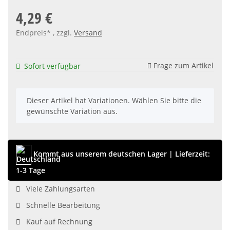
4,29 €
Endpreis* , zzgl.
Versand
Frage zum Artikel
Sofort verfügbar
x
Dieser Artikel hat Variationen. Wählen Sie bitte die
gewünschte Variation aus.
Kommt aus unserem deutschen Lager
|
Lieferzeit:
1-3 Tage
Viele Zahlungsarten
Schnelle Bearbeitung
Kauf auf Rechnung