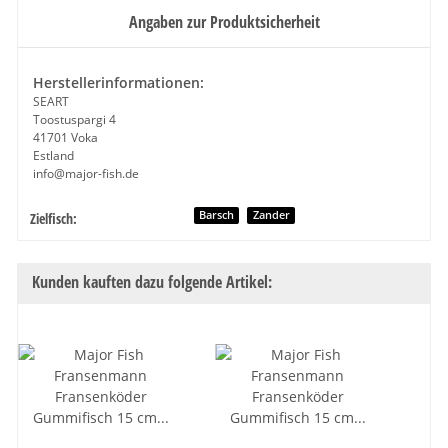
Angaben zur Produktsicherheit
Herstellerinformationen:
SEART
Toostuspargi 4
41701 Voka
Estland
info@major-fish.de
Produkteigenschaft
Wert
Barsch
Zander
Zielfisch:
Kunden kauften dazu folgende Artikel: