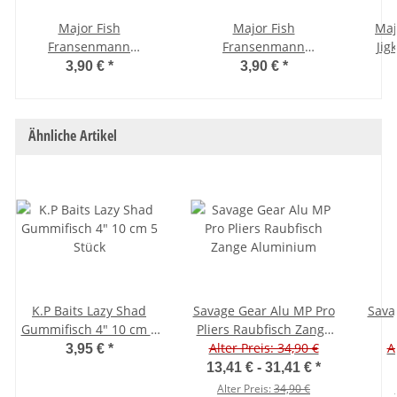
Major Fish
Major Fish
Maj
Fransenmann
Fransenmann
Jig
Fransenköder
Fransenköder
Ji
3,90 €
*
3,90 €
*
Gummifisch 15 cm 5
Gummifisch 15 cm 5
Gr
Stück Motoroil Red
Stück UV Lemon
Ähnliche Artikel
K.P Baits Lazy Shad
Savage Gear Alu MP Pro
Sava
Gummifisch 4" 10 cm 5
Pliers Raubfisch Zange
Stück
Alter Preis: 34,90 €
Aluminium
A
3,95 €
*
13,41 € -
31,41 €
*
Alter Preis:
34,90 €