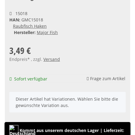
15018
HAN:
GMC15018
Raubfisch Haken
Hersteller:
Major Fish
3,49 €
Endpreis* , zzgl.
Versand
Frage zum Artikel
Sofort verfügbar
x
Dieser Artikel hat Variationen. Wählen Sie bitte die
gewünschte Variation aus.
Kommt aus unserem deutschen Lager
|
Lieferzeit: