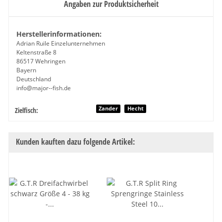
Angaben zur Produktsicherheit
Herstellerinformationen:
Adrian Ruile Einzelunternehmen
Keltenstraße 8
86517 Wehringen
Bayern
Deutschland
info@major--fish.de
Produkteigenschaft
Wert
Zander
Hecht
Zielfisch:
Kunden kauften dazu folgende Artikel: