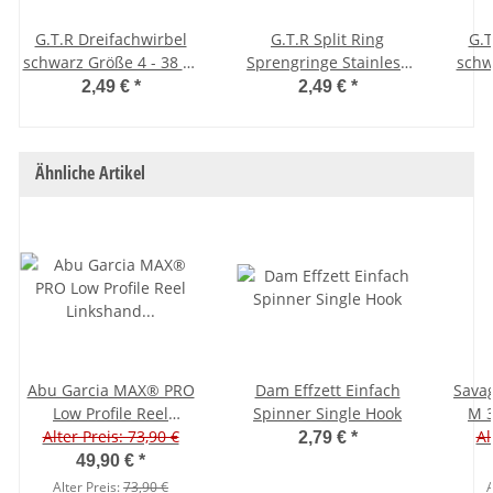
G.T.R Dreifachwirbel
G.T.R Split Ring
G.T
schwarz Größe 4 - 38 kg
Sprengringe Stainless
schw
- 4 cm - 5 Stück
Steel 10 Stück 8 mm - 25
2,49 €
*
2,49 €
*
kg
Ähnliche Artikel
Abu Garcia MAX® PRO
Dam Effzett Einfach
Savag
Low Profile Reel
Spinner Single Hook
M 
Linkshand Baitcaster
Alter Preis: 73,90 €
Al
2,79 €
*
49,90 €
*
Alter Preis:
73,90 €
A