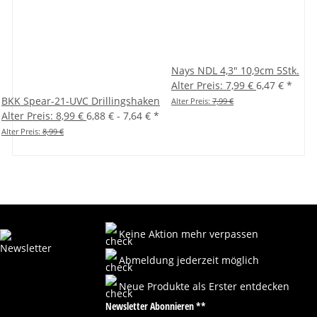
Nays NDL 4,3" 10,9cm 5Stk.
Alter Preis: 7,99 €
6,47 €
*
BKK Spear-21-UVC Drillingshaken
Alter Preis:
7,99 €
Alter Preis: 8,99 €
6,88 € -
7,64 €
*
Alter Preis:
8,99 €
Keine Aktion mehr verpassen
Abmeldung jederzeit möglich
Neue Produkte als Erster entdecken
Newsletter Abonnieren **