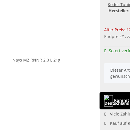
Köder Tuni
Hersteller:
Alter Preis: 
Endpreis* , z
Sofort ver
x
Dieser Art
gewünscht
Kommt 
Viele Zahl
Kauf auf 