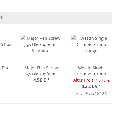
el
 Box
Major Fish Screw
Westin Single
Jigs Bleiköpfe mit
Crimper Crimp
Schraube
Alter Preis: 16,19 €
Zange
4,50 €
*
13,11 €
*
Alter Preis:
16,19 €