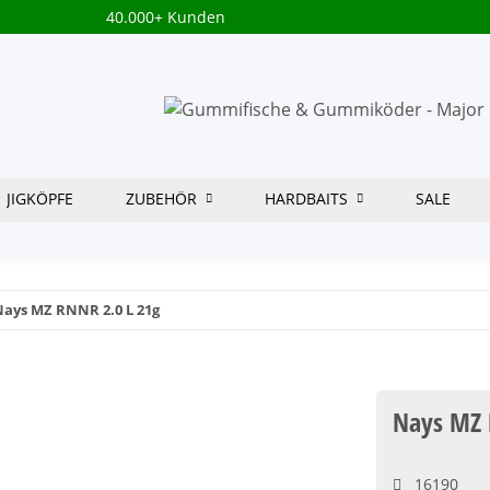
40.000+ Kunden
JIGKÖPFE
ZUBEHÖR
HARDBAITS
SALE
ays MZ RNNR 2.0 L 21g
Nays MZ 
16190