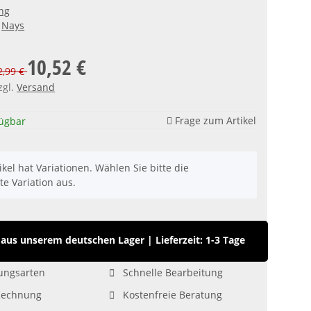
ng
Nays
10,52 €
12,99 €
zgl.
Versand
Frage zum Artikel
fügbar
ikel hat Variationen. Wählen Sie bitte die
e Variation aus.
aus unserem deutschen Lager
|
Lieferzeit: 1-3 Tage
ungsarten
Schnelle Bearbeitung
Rechnung
Kostenfreie Beratung