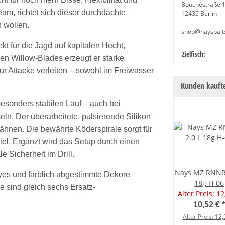
Bouchéstraße 
am, richtet sich dieser durchdachte
12435 Berlin
 wollen.
shop@naysbait
t für die Jagd auf kapitalen Hecht,
Produkteige
Wert
Zielfisch:
en Willow-Blades erzeugt er starke
ur Attacke verleiten – sowohl im Freiwasser
Kunden kaufte
besonders stabilen Lauf – auch bei
n. Der überarbeitete, pulsierende Silikon
tzähnen. Die bewährte Köderspirale sorgt für
iel. Ergänzt wird das Setup durch einen
 Sicherheit im Drill.
Nays MZ RNNR 
es und farblich abgestimmte Dekore
18g H-06
e sind gleich sechs Ersatz-
Alter Preis: 12
10,52 €
*
Alter Preis:
12,