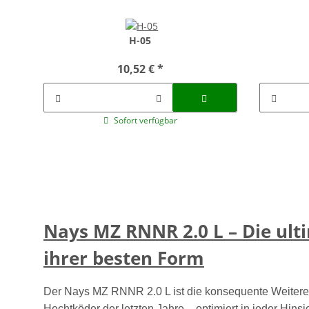
H-05
10,52 €
*
Sofort verfügbar
Nays MZ RNNR 2.0 L – Die ult
ihrer besten Form
Der Nays MZ RNNR 2.0 L ist die konsequente Weiteren
Hechtköder der letzten Jahre – optimiert in jeder Hinsic