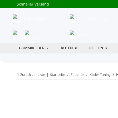
Schneller Versand
Kundenservice
08234/8039954
Blog
GUMMIKÖDER
RUTEN
ROLLEN
Zurück zur Liste
Startseite
Zubehör
Köder Tuning
N