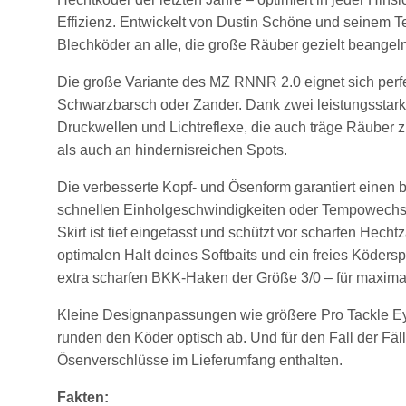
Effizienz. Entwickelt von Dustin Schöne und seinem Te
Blechköder an alle, die große Räuber gezielt beangeln
Die große Variante des MZ RNNR 2.0 eignet sich perfek
Schwarzbarsch oder Zander. Dank zwei leistungsstark
Druckwellen und Lichtreflexe, die auch träge Räuber z
als auch an hindernisreichen Spots.
Die verbesserte Kopf- und Ösenform garantiert einen 
schnellen Einholgeschwindigkeiten oder Tempowechsel
Skirt ist tief eingefasst und schützt vor scharfen Hech
optimalen Halt deines Softbaits und ein freies Ködersp
extra scharfen BKK-Haken der Größe 3/0 – für maximale
Kleine Designanpassungen wie größere Pro Tackle Ey
runden den Köder optisch ab. Und für den Fall der Fäll
Ösenverschlüsse im Lieferumfang enthalten.
Fakten: