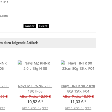
12 H11
s.com
nschaft
Zander
Hecht
n dazu folgende Artikel:
2.0 L
Nays MZ RNNR 2.0 L
Nays HNTR 90 23cm
Nays 
18g H-08
80g 1Stk. P04
8
,99 €
Alter Preis: 12,99 €
Alter Preis: 13,99 €
Alte
10,52 €
*
11,33 €
*
99 €
Alter Preis:
12,99 €
Alter Preis:
13,99 €
Al