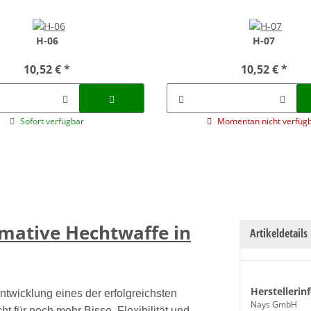
H-06
H-07
10,52 €
*
10,52 €
*
Sofort verfügbar
Momentan nicht verfüg
imative Hechtwaffe in
Artikeldetails
Herstellerin
twicklung eines der erfolgreichsten
Nays GmbH
ht für noch mehr Bisse, Flexibilität und