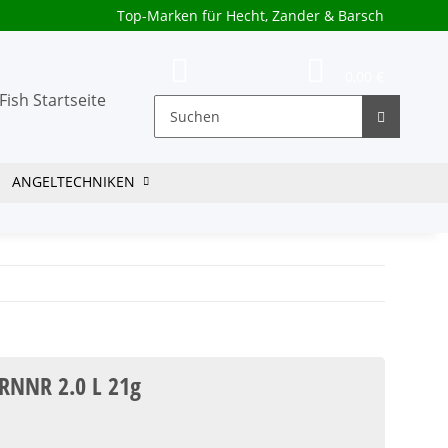
Top-Marken für Hecht, Zander & Barsch
0,00 €
ANGELTECHNIKEN
RNNR 2.0 L 21g