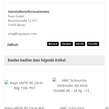
Herstellerinformationen:
Nays GmbH
Bouchéstraße 12 H11
12435 Berlin
shop@naysbaits.com
Produkteigenschaft
Wert
Barsch
Zander
Hecht
Forelle
Zielfisch:
Kunden kauften dazu folgende Artikel:
Nays HNTR 90 23cm 80g
VMC Schnurlos
Re