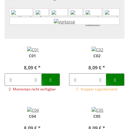
C01
C02
8,09 €
*
8,09 €
*
Momentan nicht verfügbar
Knapper Lagerbestand
C04
C05
8,09 €
*
8,09 €
*