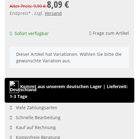
8,09 €
Alter Preis: 9,99 €
Endpreis* , zzgl.
Versand
Frage zum Artikel
Sofort verfügbar
x
Dieser Artikel hat Variationen. Wählen Sie bitte die
gewünschte Variation aus.
Kommt aus unserem deutschen Lager
|
Lieferzeit:
1-3 Tage
Viele Zahlungsarten
Schnelle Bearbeitung
Kauf auf Rechnung
Kostenfreie Beratung