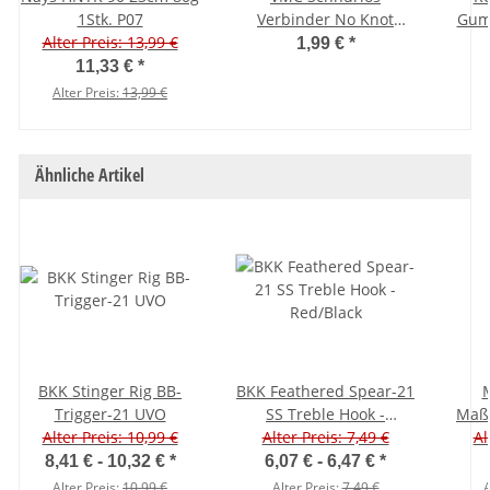
1Stk. P07
Verbinder No Knot
Gumm
Alter Preis: 13,99 €
3534BK #5 - 28 kg - 13
St
1,99 €
*
Stück
11,33 €
*
Alter Preis:
13,99 €
Ähnliche Artikel
BKK Stinger Rig BB-
BKK Feathered Spear-21
M
Trigger-21 UVO
SS Treble Hook -
Maßb
Alter Preis: 10,99 €
Alter Preis: 7,49 €
Red/Black
Al
6
8,41 € -
10,32 €
*
6,07 € -
6,47 €
*
Alter Preis:
10,99 €
Alter Preis:
7,49 €
A