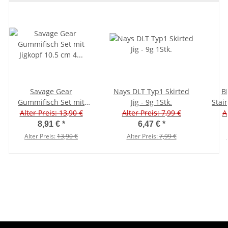
Savage Gear
Nays DLT Typ1 Skirted
B
Gummifisch Set mit
Jig - 9g 1Stk.
Stai
Jigkopf 10.5 cm 4 Stück
Alter Preis: 13,90 €
Alter Preis: 7,99 €
A
Fat Minnow
8,91 €
*
6,47 €
*
Alter Preis:
13,90 €
Alter Preis:
7,99 €