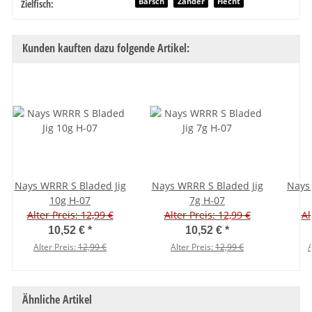
Produkteigenschaft
Wert
Barsch
Zander
Hecht
Zielfisch:
Kunden kauften dazu folgende Artikel:
Nays WRRR S Bladed Jig
Nays WRRR S Bladed Jig
Nays
10g H-07
7g H-07
Alter Preis: 12,99 €
Alter Preis: 12,99 €
Al
10,52 €
*
10,52 €
*
Alter Preis:
12,99 €
Alter Preis:
12,99 €
A
Ähnliche Artikel