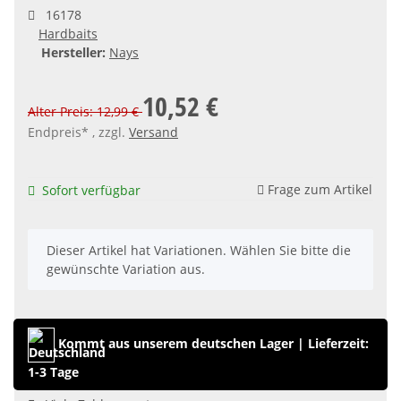
16178
Hardbaits
Hersteller:
Nays
10,52 €
Alter Preis: 12,99 €
Endpreis* , zzgl.
Versand
Frage zum Artikel
Sofort verfügbar
x
Dieser Artikel hat Variationen. Wählen Sie bitte die
gewünschte Variation aus.
Kommt aus unserem deutschen Lager
|
Lieferzeit:
1-3 Tage