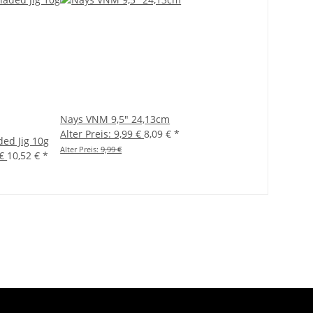
Nays VNM 9,5" 24,13cm
Alter Preis: 9,99 €
8,09 €
*
ed Jig 10g
Alter Preis:
9,99 €
 €
10,52 €
*