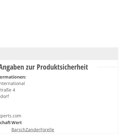
Angaben zur Produktsicherheit
formationen:
nternational
traße 4
sdorf
xperts.com
chaft
Wert
Barsch
Zander
Forelle