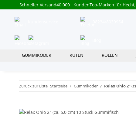
Schneller Versand
40.000+ Kunden
Top-Marken für Hecht,
Kundenservice
08234/8039954
Blog
GUMMIKÖDER
RUTEN
ROLLEN
Zurück zur Liste
Startseite
Gummiköder
Relax Ohio 2" (c