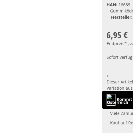
HAN:
16639
Gummiköd
Hersteller:
6,95 €
Endpreis* , z
Sofort verfü
x
Dieser Artike
Variation aus
Kommt a
Viele Zahlu
Kauf auf R