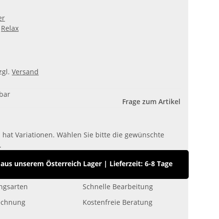
er
Relax
zgl.
Versand
gbar
Frage zum Artikel
l hat Variationen. Wählen Sie bitte die gewünschte
.
us unserem Österreich Lager
|
Lieferzeit: 6-8 Tage
ngsarten
Schnelle Bearbeitung
echnung
Kostenfreie Beratung