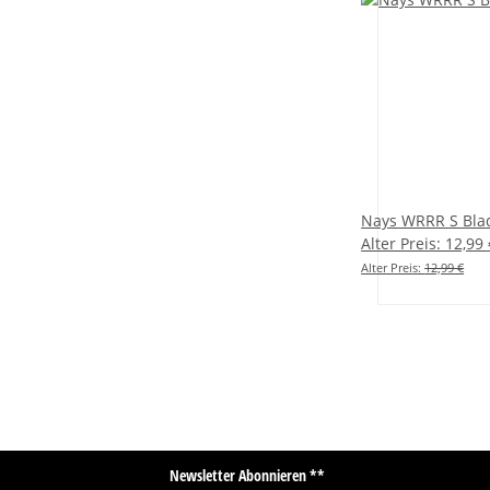
Nays WRRR S Blad
Alter Preis: 12,99
Alter Preis:
12,99 €
Newsletter Abonnieren **