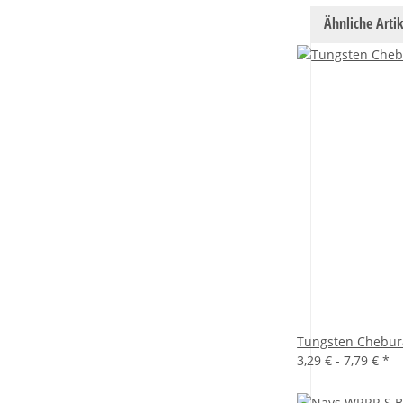
Ähnliche Artik
Tungsten Chebura
3,29 € -
7,79 €
*