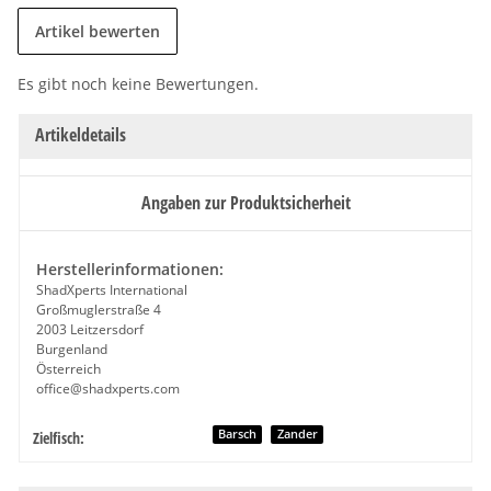
Artikel bewerten
Es gibt noch keine Bewertungen.
Artikeldetails
Angaben zur Produktsicherheit
Herstellerinformationen:
ShadXperts International
Großmuglerstraße 4
2003 Leitzersdorf
Burgenland
Österreich
office@shadxperts.com
Produkteigenschaft
Wert
Barsch
Zander
Zielfisch: