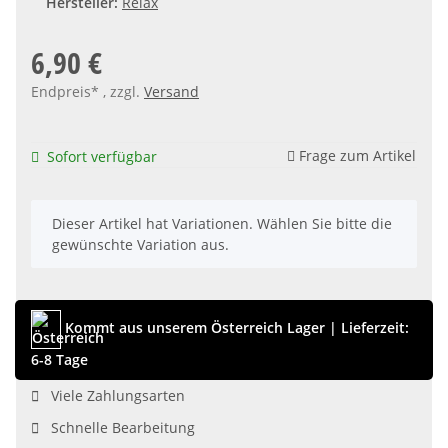
Hersteller:
Relax
6,90 €
Endpreis* , zzgl.
Versand
Frage zum Artikel
Sofort verfügbar
x
Dieser Artikel hat Variationen. Wählen Sie bitte die
gewünschte Variation aus.
Kommt aus unserem Österreich Lager
|
Lieferzeit:
6-8 Tage
Viele Zahlungsarten
Schnelle Bearbeitung