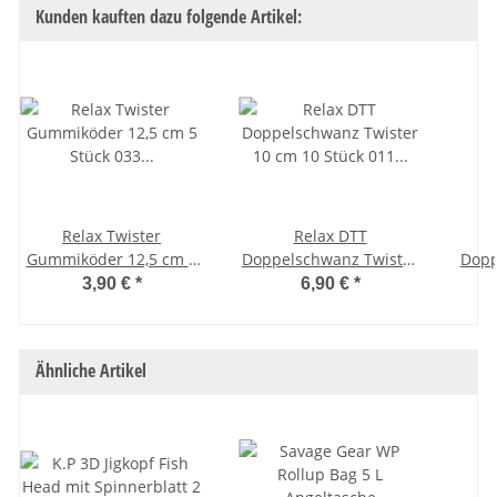
Kunden kauften dazu folgende Artikel:
Relax Twister
Relax DTT
Gummiköder 12,5 cm 5
Doppelschwanz Twister
Dopp
Stück 033 Motoroil
10 cm 10 Stück 011
10
3,90 €
*
6,90 €
*
Glitter
Chartreuse
Mot
Ähnliche Artikel