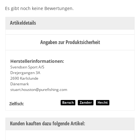
Es gibt noch keine Bewertungen.
Artikeldetails
Angaben zur Produktsicherheit
Herstellerinformationen:
Svendsen Sport A/S
Drejergangen 3A
2690 Karlslunde
Dänemark
stuart.houston@purefishing.com
Produkteigenschaft
Wert
Barsch
Zander
Hecht
Zielfisch:
Kunden kauften dazu folgende Artikel: