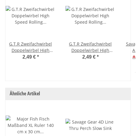
G.T.R Zweifachwirbel
G.T.R Zweifachwirbel
Sava
Doppelwirbel High
Doppelwirbel High
A
Speed Rolling Wirbel
Speed Rolling Wirbel
A
2,49 €
*
2,49 €
*
schwarz Größe 4 - 38 kg
schwarz Größe 6 - 30 kg
- 2,6 cm - 7 Stück
- 2,2 cm - 8 Stück
Ähnliche Artikel