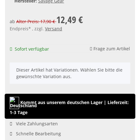
Hersteller:
Savage Gear
12,49 €
ab
Alter Preis: 17,90 €
Endpreis* , zzgl.
Versand
Frage zum Artikel
Sofort verfügbar
x
Dieser Artikel hat Variationen. Wählen Sie bitte die
gewünschte Variation aus.
Kommt aus unserem deutschen Lager
|
Lieferzeit:
1-3 Tage
Viele Zahlungsarten
Schnelle Bearbeitung