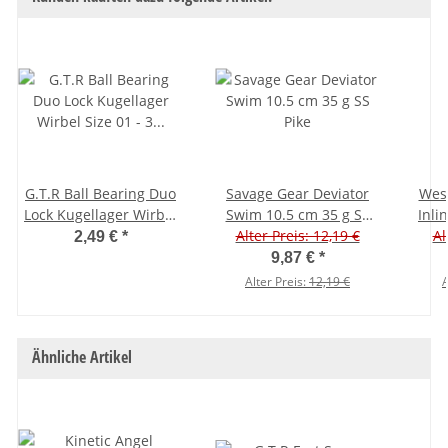
G.T.R Ball Bearing Duo
Savage Gear Deviator
West
Lock Kugellager Wirbel
Swim 10.5 cm 35 g SS
Inl
Size 01 - 3 Stück
Alter Preis: 12,19 €
Pike
Al
2,49 €
*
9,87 €
*
Alter Preis:
12,19 €
A
Ähnliche Artikel