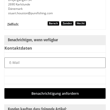
2690 Karlslunde
Dänemark
stuart.houston@purefishing.com
Produkteigenschaft
Wert
Barsch
Zander
Hecht
Zielfisch:
Benachrichtigen, wenn verfügbar
Kontaktdaten
E-Mail
Benachrichtigung anfordern
Kunden kauften dazu folgende Artikel: