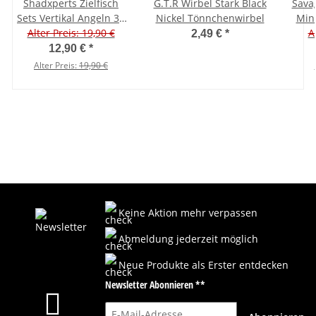
Shadxperts Zielfisch
G.T.R Wirbel Stark Black
Sava
Sets Vertikal Angeln 30
Nickel Tönnchenwirbel
Min
Alter Preis: 19,90 €
teilig
A
2,49 €
*
12,90 €
*
Alter Preis:
19,90 €
Keine Aktion mehr verpassen
Abmeldung jederzeit möglich
Neue Produkte als Erster entdecken
Newsletter Abonnieren **
E-Mail-Adresse