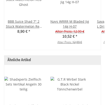
BBB Suice Shad 7" 2
Nays WRRR M Bladed Jig
Sava
Stück Watermelon Red
14g H-07
L Dri
Ghost
Alter Preis: 12,99 €
Al
8,90 €
*
10,52 €
*
Alter Preis:
12,99 €
A
Ähnliche Artikel