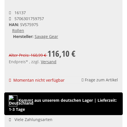
16137
5706301759757
HAN:
SVS75975
Rollen
Hersteller:
Savage Gear
116,10 €
Alter Preis: 160,99 €
Endpreis* , zzgl.
Versand
Frage zum Artikel
Momentan nicht verfügbar
Kommt aus unserem deutschen Lager
|
Lieferzeit:
1-3 Tage
Viele Zahlungsarten