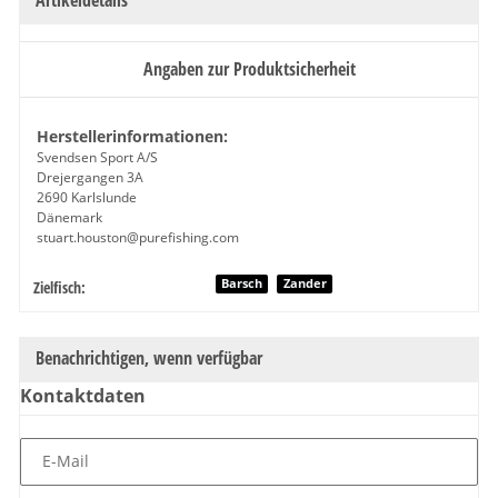
Angaben zur Produktsicherheit
Herstellerinformationen:
Svendsen Sport A/S
Drejergangen 3A
2690 Karlslunde
Dänemark
stuart.houston@purefishing.com
Produkteigenschaft
Wert
Barsch
Zander
Zielfisch:
Benachrichtigen, wenn verfügbar
Kontaktdaten
E-Mail