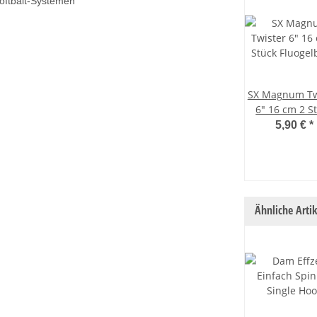
oftbait-Systemen
SX Magnum Tw
6" 16 cm 2 S
Fluogelb R
5,90 €
*
Ähnliche Artik