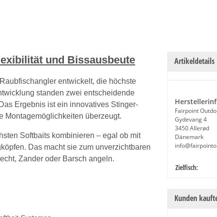
exibilität und Bissausbeute
Artikeldetails
 Raubfischangler entwickelt, die höchste
Entwicklung standen zwei entscheidende
Herstellerin
Das Ergebnis ist ein innovatives Stinger-
Fairpoint Outdo
le Montagemöglichkeiten überzeugt.
Gydevang 4
3450 Allerød
hsten Softbaits kombinieren – egal ob mit
Dänemark
info@fairpoint
gköpfen. Das macht sie zum unverzichtbaren
 Hecht, Zander oder Barsch angeln.
Produkteige
Wert
Zielfisch:
Kunden kaufte