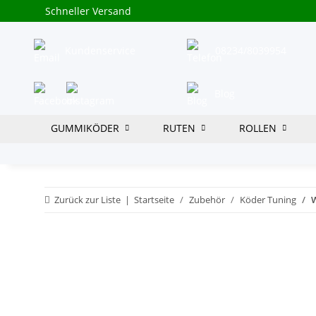
Schneller Versand
Kundenservice
08234/8039954
Blog
GUMMIKÖDER
RUTEN
ROLLEN
Zurück zur Liste
Startseite
Zubehör
Köder Tuning
W