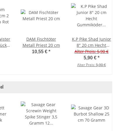
ister
DAM Fischtöter
K.P Pike Shad Junior
K.
tück
Metall Priest 20 cm
8" 20 cm Hecht
Dril
ot
Alter Preis: 5,90 €
Gummiköder 009
mit 
Alt
10,55 €
*
Pink Blue
5,90 €
*
Alter Preis:
5,90 €
Al
el