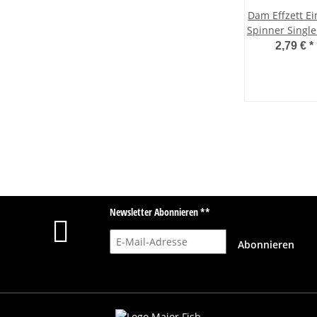
Dam Effzett Ei
Spinner Singl
2,79 €
*
Newsletter Abonnieren **
E-Mail-Adresse
Abonnieren