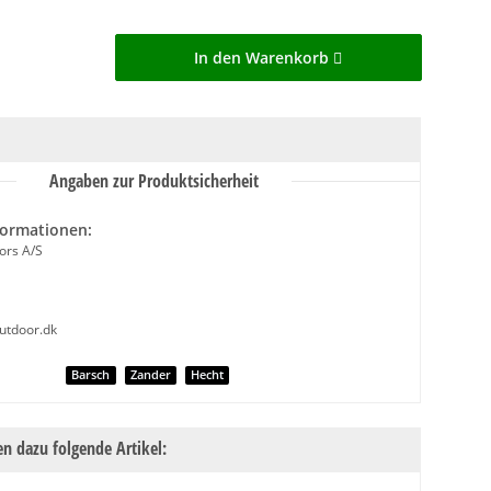
In den Warenkorb
Angaben zur Produktsicherheit
formationen:
ors A/S
outdoor.dk
nschaft
Barsch
Zander
Hecht
n dazu folgende Artikel: