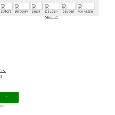
s.
bar