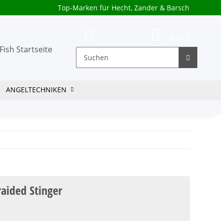
Top-Marken für Hecht, Zander & Barsch
0,00 €
ANGELTECHNIKEN
aided Stinger