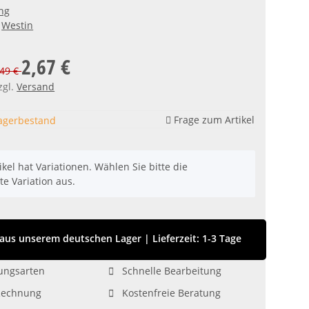
ng
Westin
2,67 €
,49 €
zgl.
Versand
Frage zum Artikel
agerbestand
ikel hat Variationen. Wählen Sie bitte die
e Variation aus.
aus unserem deutschen Lager
|
Lieferzeit: 1-3 Tage
ungsarten
Schnelle Bearbeitung
Rechnung
Kostenfreie Beratung