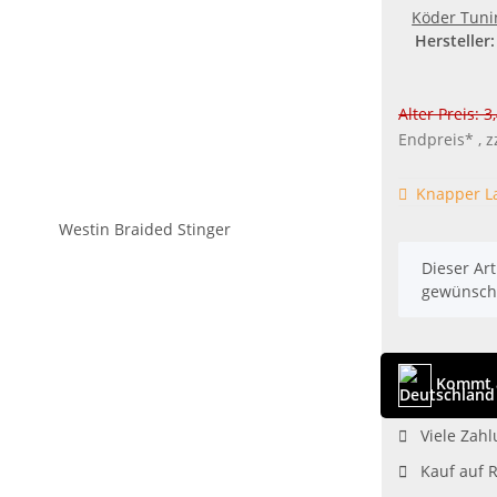
Köder Tuni
Hersteller:
Alter Preis: 3
Endpreis* , z
Knapper L
x
Dieser Art
gewünscht
Kommt 
Viele Zahl
Kauf auf 