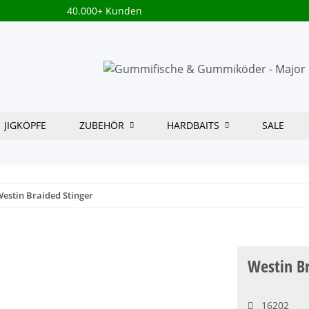
40.000+ Kunden
JIGKÖPFE
ZUBEHÖR
HARDBAITS
SALE
estin Braided Stinger
Westin Br
16202