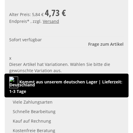
4,73 €
Alter Preis: 5,84 €
Endpreis* , zzgl.
Versand
Sofort verfügbar
Frage zum Artikel
x
Dieser Artikel hat Variationen. Wählen Sie bitte die
gewünschte Variation aus.
Kommt aus unserem deutschen Lager
|
Lieferzeit:
1-3 Tage
Viele Zahlungsarten
Schnelle Bearbeitung
Kauf auf Rechnung
Kostenfreie Beratung