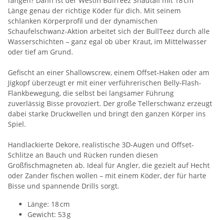
fangen? Dann ist der Westin BullTeez Shadtail mit 18 cm
Länge genau der richtige Köder für dich. Mit seinem
schlanken Körperprofil und der dynamischen
Schaufelschwanz-Aktion arbeitet sich der BullTeez durch alle
Wasserschichten – ganz egal ob über Kraut, im Mittelwasser
oder tief am Grund.
Gefischt an einer Shallowscrew, einem Offset-Haken oder am
Jigkopf überzeugt er mit einer verführerischen Belly-Flash-
Flankbewegung, die selbst bei langsamer Führung
zuverlässig Bisse provoziert. Der große Tellerschwanz erzeugt
dabei starke Druckwellen und bringt den ganzen Körper ins
Spiel.
Handlackierte Dekore, realistische 3D-Augen und Offset-
Schlitze an Bauch und Rücken runden diesen
Großfischmagneten ab. Ideal für Angler, die gezielt auf Hecht
oder Zander fischen wollen – mit einem Köder, der für harte
Bisse und spannende Drills sorgt.
Länge: 18 cm
Gewicht: 53 g