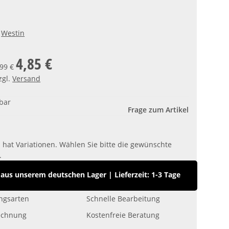
Westin
4,85 €
,99 €
zgl.
Versand
gbar
Frage zum Artikel
l hat Variationen. Wählen Sie bitte die gewünschte
.
aus unserem deutschen Lager
|
Lieferzeit: 1-3 Tage
ngsarten
Schnelle Bearbeitung
echnung
Kostenfreie Beratung