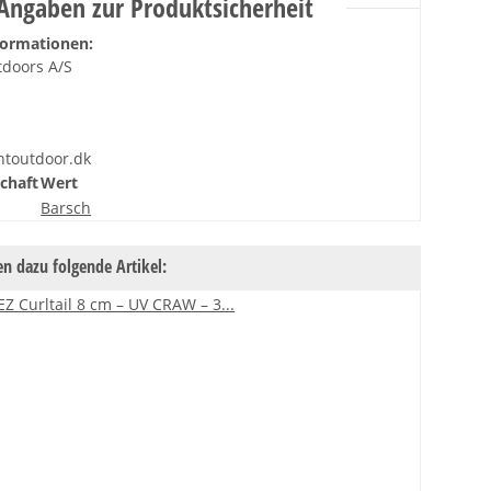
Angaben zur Produktsicherheit
formationen:
tdoors A/S
ntoutdoor.dk
chaft
Wert
Barsch
n dazu folgende Artikel: