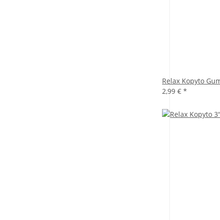
Relax Kopyto Gum
2,99 €
*