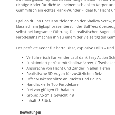
richtige Köder für dich! Mit seinem schlanken Körper un
Gummifisch ein echtes Flank-Wunder – ideal für Hecht u
Egal ob du ihn über Krautfeldern an der Shallow Screw, 
klassisch am Jigkopf präsentierst – der BullTeez überzeug
selbst bei langsamer Führung. Die realistischen Augen, d
Farbdesigns machen ihn zu einem der vielseitigsten Gu
Der perfekte Köder für harte Bisse, explosive Drills – 
Verführerisch flankender Lauf dank Easy Action S
Funktioniert perfekt mit Shallow Screw, Offsethaken
Ansprache von Hecht und Zander in allen Tiefen
Realistische 3D-Augen für zusätzlichen Reiz
Offset-Hakenschlitze an Rücken und Bauch
Handlackierte Top-Farbdekore
Frei von giftigen Phthalaten
Größe: 7,5 cm | Gewicht: 4 g
Inhalt: 3 Stück
Bewertungen