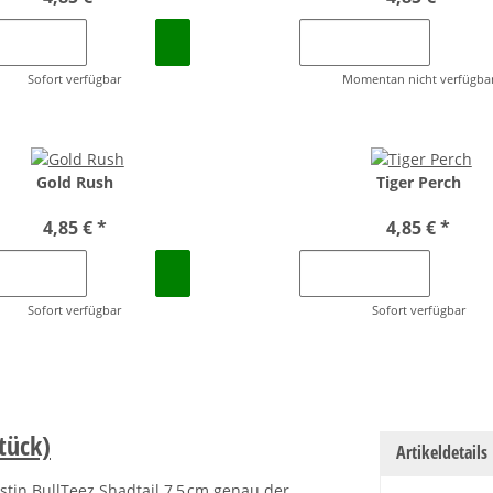
Sofort verfügbar
Momentan nicht verfügba
Gold Rush
Tiger Perch
4,85 €
*
4,85 €
*
Sofort verfügbar
Sofort verfügbar
Stück)
Artikeldetails
stin BullTeez Shadtail 7,5 cm genau der