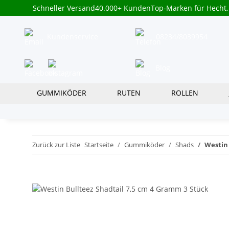
Schneller Versand
40.000+ Kunden
Top-Marken für Hecht,
Kundenservice
08234/8039954
Blog
GUMMIKÖDER
RUTEN
ROLLEN
Zurück zur Liste
Startseite
Gummiköder
Shads
Westin 