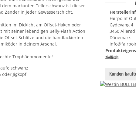
d dem markanten Tellerschwanz ist dieser
nd Zander in jeder Gewässerschicht.
Herstellerin
Fairpoint Ou
mitten im Dickicht am Offset-Haken oder
Gydevang 4
t mit seiner lebendigen Belly-Flash Action
3450 Allerød
ie Offset-Schlitze und die handlackierten
Dänemark
mmiköder in deinem Arsenal.
info@fairpoi
Produkteigens
und echte Trophäenmomente!
Zielfisch:
chaufelschwanz
Kunden kaufte
 oder Jigkopf