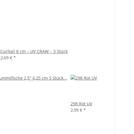
Curltail 8 cm – UV CRAW – 3 Stück
€
2,69 €
*
298 Rot UV
2,99 €
*