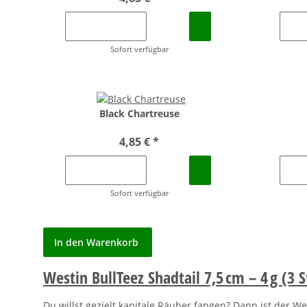
Sofort verfügbar
Black Chartreuse
4,85 €
*
Sofort verfügbar
In den Warenkorb
Westin BullTeez Shadtail 7,5 cm – 4 g (3 
Du willst gezielt kapitale Räuber fangen? Dann ist der We