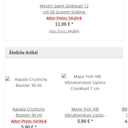
Westin Swim Glidebait 12
cm 58 Gramm Sinking
Limited 2026 3D Magic
Alter Preis: 14,29 €
Roach
11,06 €
*
Alter Preis:
14,29 €
Ähnliche Artikel
Rapala Crushcity
Major Fish VIB
BBB
Booster 90 ml
Vibrationsbait Lipless
S
Alter Preis: 10,90 €
Crankbait 7 cm
A
5,90 €
*
5,90 €
*