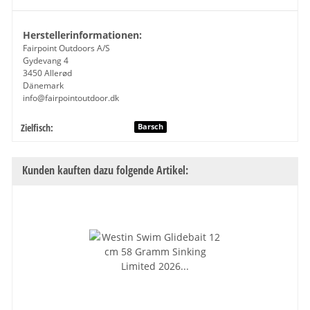
Herstellerinformationen:
Fairpoint Outdoors A/S
Gydevang 4
3450 Allerød
Dänemark
info@fairpointoutdoor.dk
Zielfisch:
Produkteigenschaft
Wert
Barsch
Kunden kauften dazu folgende Artikel: