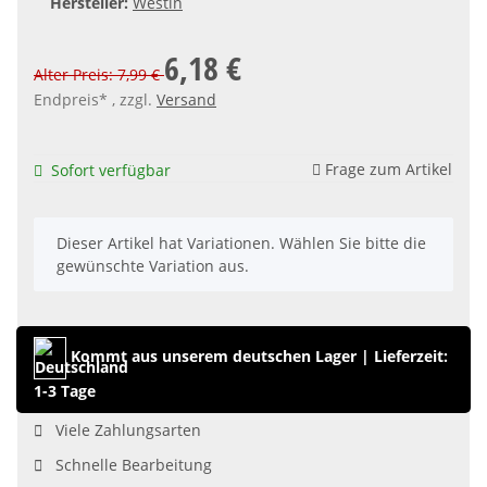
Hersteller:
Westin
6,18 €
Alter Preis: 7,99 €
Endpreis* , zzgl.
Versand
Frage zum Artikel
Sofort verfügbar
x
Dieser Artikel hat Variationen. Wählen Sie bitte die
gewünschte Variation aus.
Kommt aus unserem deutschen Lager
|
Lieferzeit:
1-3 Tage
Viele Zahlungsarten
Schnelle Bearbeitung