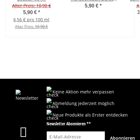
Alter Preis: 10,90 €
Crankbait 7 cm
A
5,90 €
*
5,90 €
*
3
6,56 € pro 100 ml
Alter Preis:
10,90 €
Keine Aktion mehr verpassen
Abmeldung jederzeit möglich
Neue Produkte als Erster entdecken
Newsletter Abonnieren **
E-Mail-Adresse
Abonnieren