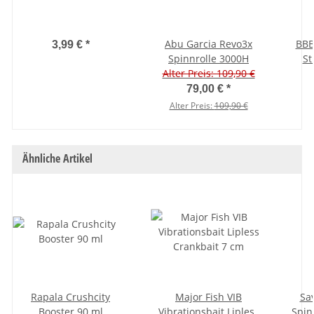
Abu Garcia Revo3x
BBB
3,99 €
*
Spinnrolle 3000H
St
Alter Preis: 109,90 €
79,00 €
*
Alter Preis:
109,90 €
Ähnliche Artikel
Rapala Crushcity
Major Fish VIB
Sa
Booster 90 ml
Vibrationsbait Lipless
Spin