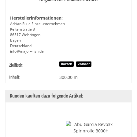
Herstellerinformationen:
Adrian Ruile Einzelunternehmen
Keltenstraße 8
86517 Wehringen
Bayern
Deutschland
info@major--fish.de
Produkteigenschaft
Wert
Barsch
Zander
Zielfisch:
Inhalt:
300,00 m
Kunden kauften dazu folgende Artikel: