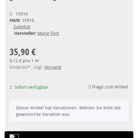
15916
HAN:
15916
Zubehör
Hersteller:
Major Fish
35,90 €
0,12 € pro 1 m
Endpreis* , zzgl.
Versand
Frage zum Artikel
Sofort verfügbar
x
Dieser Artikel hat Variationen. Wählen Sie bitte die
gewünschte Variation aus.