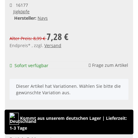
16177
Jigköpfe
Hersteller:
Nays
7,28 €
Alter Preis: 8,99 €
Endpreis* , zzgl.
Versand
Frage zum Artikel
Sofort verfügbar
x
Dieser Artikel hat Variationen. Wählen Sie bitte die
gewünschte Variation aus.
Kommt aus unserem deutschen Lager
|
Lieferzeit:
1-3 Tage