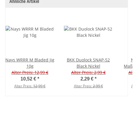
Ähnliche Artikel
Nays WRRR M Bladed Jig
BKK Duolock SNAP-52
M
10g
Black Nickel
Maßb
Alter Preis: 12,99 €
Alter Preis: 2,99 €
Al
6
10,52 €
*
2,29 €
*
Alter Preis:
12,99 €
Alter Preis:
2,99 €
A