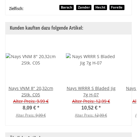
Produkteigenschaft
Wert
Barsch
Zander
Hecht
Forelle
Zielfisch:
Kunden kauften dazu folgende Artikel:
Nays VNM 8" 20,32cm
Nays WRRR S Bladed Jig
Nays
2Stk. C05
7g H-07
Alter Preis: 9,99 €
Alter Preis: 12,99 €
Al
8,09 €
*
10,52 €
*
Alter Preis:
9,99 €
Alter Preis:
12,99 €
A