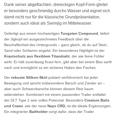
Dank seiner abgeflachten, dreieckigen Kopf-Form gleitet
er besonders geschmeidig durchs Wasser und eignet sich
damit nicht nur für die klassische Grundpräsentation,
sondern auch ideal als Swimjig im Mittelwasser.
Gefertigt aus einem hochwertigen
Tungsten Compound
, liefert
der Jigkopf ein ausgezeichnetes Feedback über die
Beschaffenheit des Untergrunds – ganz gleich, ob du auf Stein,
Sand oder Schlamm angelst. Ein besonderes Highlight ist der
Krautschutz aus flexiblem Titandraht
, der wie feine Fühler
wirkt: Er hält zuverlässig Kraut fern, gibt aber bei einem Biss sanft
nach und ermöglicht so ein sicheres Haken des Fisches.
Der
robuste Silikon-Skirt
pulsiert verführerisch bei jeder
Bewegung und spricht insbesondere Barsch und Zander an –
aber auch Schwarzbarsche können diesem Reiz kaum
widerstehen. Kombiniert mit einem passenden Trailer entfaltet
der DLT Type 2 sein volles Potenzial. Besonders
Creature Baits
und Craws
,wie der neue
Nays CRD,
ist die ideale Ergänzungen.
Ein integrierter
Baitholder
sorgt dafür, dass der Trailer